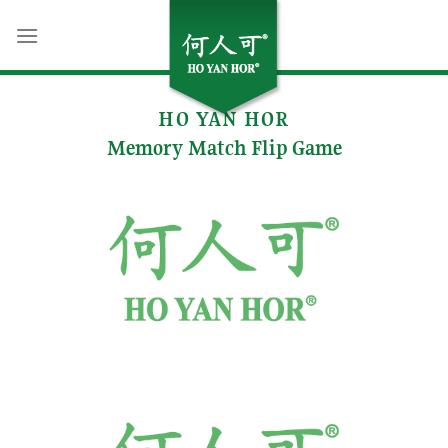
跳
到
内
容
HO YAN HOR
Memory Match Flip Game